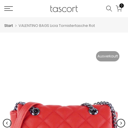
Zum
0
Inhalt
springen
Start
VALENTINO BAGS Licia Tornistertasche Rot
Ausverkauft