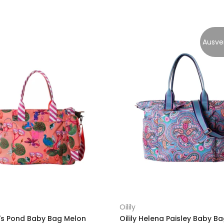
Ausve
Oilily
ily's Pond Baby Bag Melon
Oilily Helena Paisley Baby B