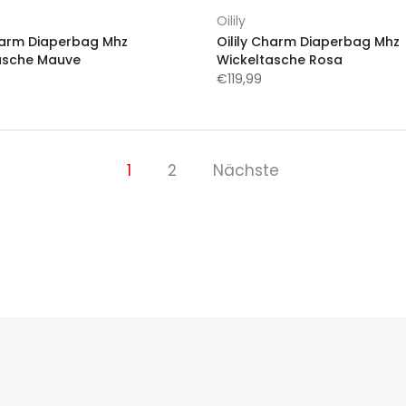
Oilily
Charm Diaperbag Mhz
Oilily Charm Diaperbag Mhz
asche Mauve
Wickeltasche Rosa
€119,99
1
2
Nächste