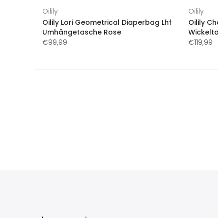
Oilily
Oilily
Oilily Lori Geometrical Diaperbag Lhf
Oilily 
Umhängetasche Rose
Wickelt
€99,99
€119,99