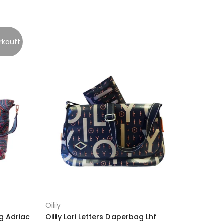
rkauft
Oilily
ag Adriac
Oilily Lori Letters Diaperbag Lhf