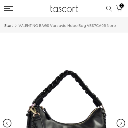
Zum
0
Inhalt
springen
Start
VALENTINO BAGS Varsavia Hobo Bag VBS7CA05 Nero