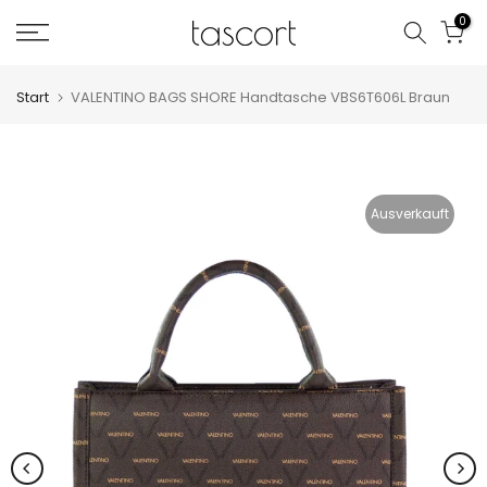
Zum
0
Inhalt
springen
Start
VALENTINO BAGS SHORE Handtasche VBS6T606L Braun
Ausverkauft