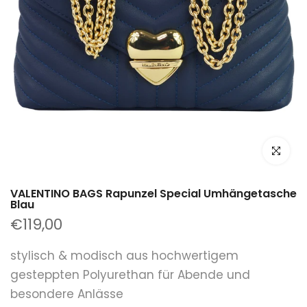
klicken um
VALENTINO BAGS Rapunzel Special Umhängetasche
Blau
€119,00
stylisch & modisch aus hochwertigem
gesteppten Polyurethan für Abende und
besondere Anlässe