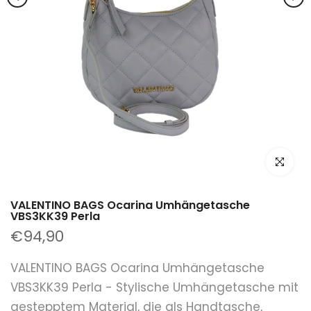
klicken um
VALENTINO BAGS Ocarina Umhängetasche
VBS3KK39 Perla
€94,90
VALENTINO BAGS Ocarina Umhängetasche
VBS3KK39 Perla - Stylische Umhängetasche mit
gestepptem Material, die als Handtasche,