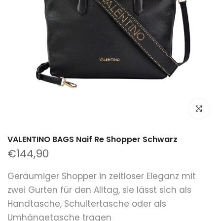
klicken um
VALENTINO BAGS Naif Re Shopper Schwarz
€144,90
Geräumiger Shopper in zeitloser Eleganz mit
zwei Gurten für den Alltag, sie lässt sich als
Handtasche, Schultertasche oder als
Umhängetasche tragen