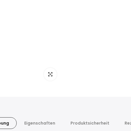
klicken um zu vergrößern
bung
Eigenschaften
Produktsicherheit
Re