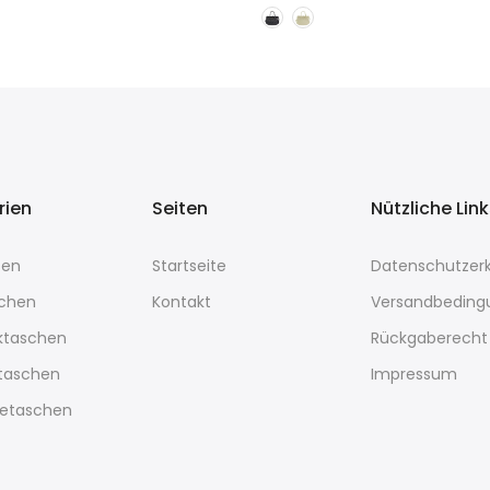
rien
Seiten
Nützliche Lin
sen
Startseite
Datenschutzerk
chen
Kontakt
Versandbeding
ktaschen
Rückgaberecht
rtaschen
Impressum
etaschen