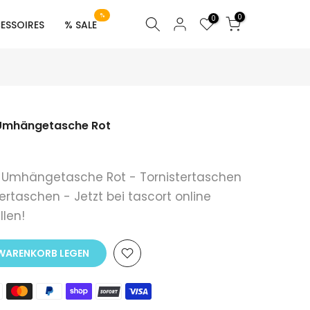
%
0
0
ESSOIRES
% SALE
Umhängetasche Rot
Umhängetasche Rot - Tornistertaschen
rtaschen - Jetzt bei tascort online
llen!
 WARENKORB LEGEN