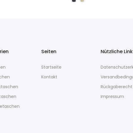
rien
Seiten
Nützliche Lin
sen
Startseite
Datenschutzerk
chen
Kontakt
Versandbeding
ktaschen
Rückgaberecht
rtaschen
Impressum
etaschen