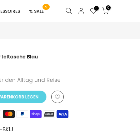
%
0
0
ESSOIRES
% SALE
teltasche Blau
für den Alltag und Reise
 WARENKORB LEGEN
-BK1J