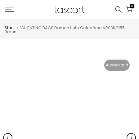
Zum
0
Inhalt
springen
Start
VALENTINO BAGS Damen Liuto Geldbörse VPS3KG155
Braun
Ausverkauft