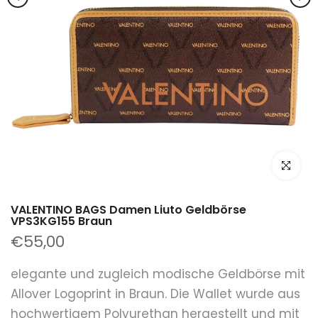
klicken um
VALENTINO BAGS Damen Liuto Geldbörse
VPS3KG155 Braun
€55,00
elegante und zugleich modische Geldbörse mit
Allover Logoprint in Braun. Die Wallet wurde aus
hochwertigem Polyurethan hergestellt und mit