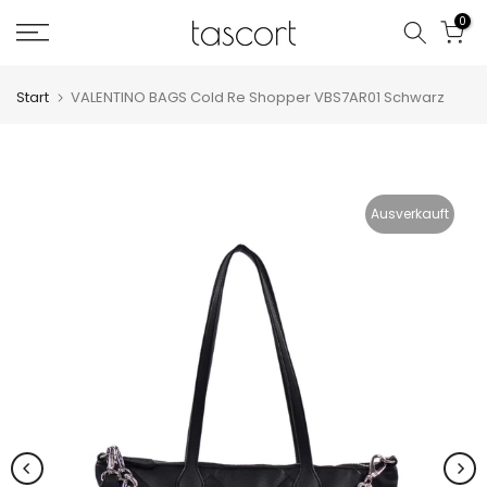
Zum
0
Inhalt
springen
Start
VALENTINO BAGS Cold Re Shopper VBS7AR01 Schwarz
Ausverkauft