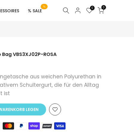
%
0
0
ESSOIRES
% SALE
ap Bag VBS3XJ02P-ROSA
getasche aus weichen Polyurethan in
ativem Schultergurt, die für den Alltag
 ist
N WARENKORB LEGEN