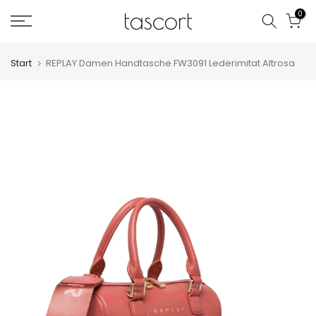
Zum
0
Inhalt
springen
Start
REPLAY Damen Handtasche FW3091 Lederimitat Altrosa