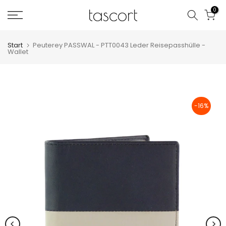
Zum
0
Inhalt
springen
Start
Peuterey PASSWAL - PTT0043 Leder Reisepasshülle -
Wallet
-16%