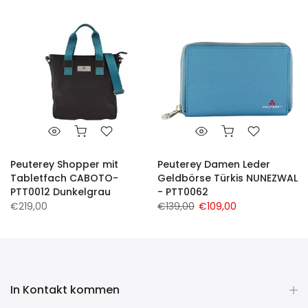
Peuterey Shopper mit
Peuterey Damen Leder
-
Tabletfach CABOTO-
Geldbörse Türkis NUNEZWAL
PTT0012 Dunkelgrau
- PTT0062
€219,00
€139,00
€109,00
In Kontakt kommen