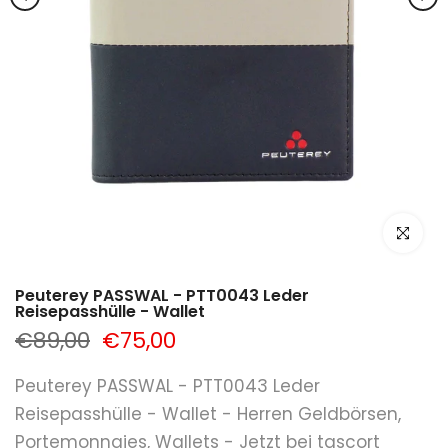
klicken um
Peuterey PASSWAL - PTT0043 Leder
Reisepasshülle - Wallet
€89,00
€75,00
Peuterey PASSWAL - PTT0043 Leder
Reisepasshülle - Wallet - Herren Geldbörsen,
Portemonnaies, Wallets - Jetzt bei tascort