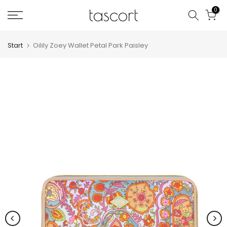
Zum
0
Inhalt
springen
Start
Oilily Zoey Wallet Petal Park Paisley