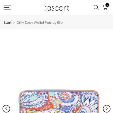
Zum
0
Inhalt
springen
Start
Oilily Zoey Wallet Paisley Elio