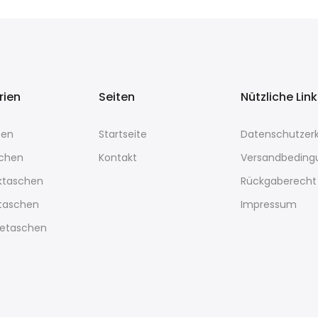
rien
Seiten
Nützliche Lin
sen
Startseite
Datenschutzerk
chen
Kontakt
Versandbeding
ktaschen
Rückgaberecht
rtaschen
Impressum
etaschen