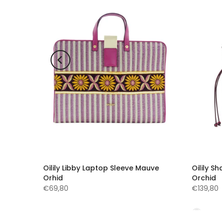
pe
Oilily Libby Laptop Sleeve Mauve
Oilily 
Orhid
Orchid
€69,80
€139,80