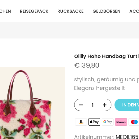
CHEN
REISEGEPÄCK
RUCKSÄCKE
GELDBÖRSEN
ACC
Oilily Hoho Handbag Turt
€139,80
stylisch, geräumig und p
Eleganz hergestellt
IN DEN
Artikelnummer:
MEOIL16