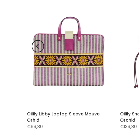
pe
Oilily Libby Laptop Sleeve Mauve
Oilily 
Orhid
Orchid
€69,80
€139,80