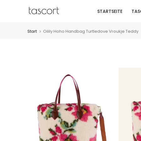
Zum
STARTSEITE
TAS
Inhalt
springen
Start
Oilily Hoho Handbag Turtledove Vroukje Teddy