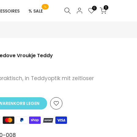
%
0
0
ESSOIRES
% SALE
ledove Vroukje Teddy
raktisch, in Teddyoptik mit zeitloser
 WARENKORB LEGEN
50-008