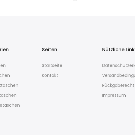
rien
Seiten
Nützliche Lin
sen
Startseite
Datenschutzerk
chen
Kontakt
Versandbeding
ktaschen
Rückgaberecht
rtaschen
Impressum
etaschen