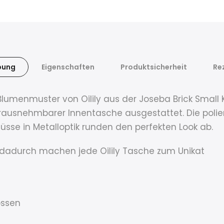
bung
Eigenschaften
Produktsicherheit
Re
umenmuster von Oilily aus der Joseba Brick Small K
rausnehmbarer Innentasche ausgestattet. Die polier
sse in Metalloptik runden den perfekten Look ab.
dadurch machen jede Oilily Tasche zum Unikat
ossen