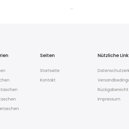
rien
Seiten
Nützliche Lin
sen
Startseite
Datenschutzerk
chen
Kontakt
Versandbeding
ktaschen
Rückgaberecht
rtaschen
Impressum
etaschen