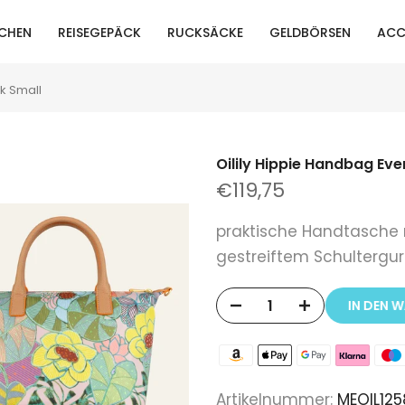
CHEN
REISEGEPÄCK
RUCKSÄCKE
GELDBÖRSEN
ACC
k Small
Oilily Hippie Handbag Ev
€119,75
praktische Handtasche
gestreiftem Schultergurt
IN DEN 
Artikelnummer:
MEOIL125