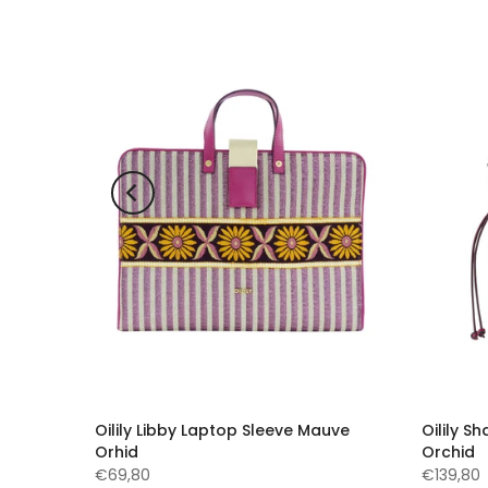
pe
Oilily Libby Laptop Sleeve Mauve
Oilily 
Orhid
Orchid
€69,80
€139,80