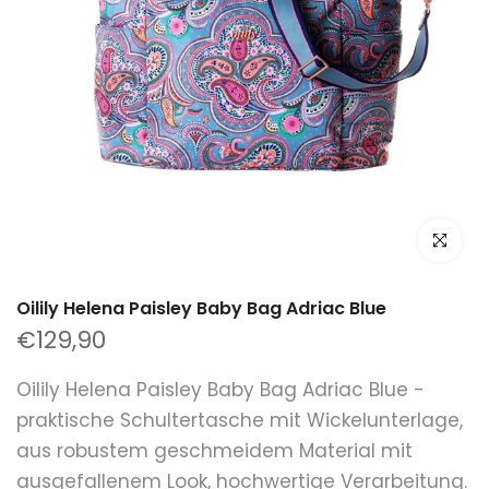
klicken um
Oilily Helena Paisley Baby Bag Adriac Blue
€129,90
Oilily Helena Paisley Baby Bag Adriac Blue -
praktische Schultertasche mit Wickelunterlage,
aus robustem geschmeidem Material mit
ausgefallenem Look, hochwertige Verarbeitung.