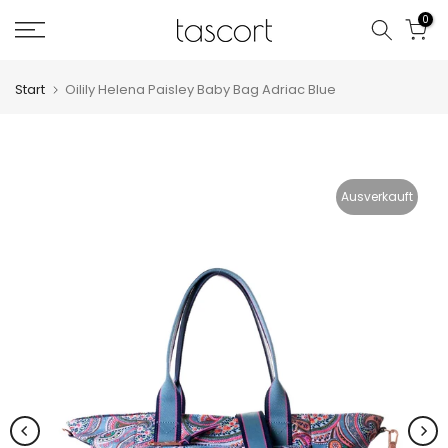
Zum
0
Inhalt
springen
Start
Oilily Helena Paisley Baby Bag Adriac Blue
Ausverkauft