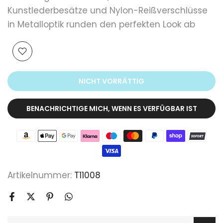
Kunstlederbesätze und Nylon-Reißverschlüsse
in Metalloptik runden den perfekten Look ab
NICHT VORRÄTTIG
BENACHRICHTIGE MICH, WENN ES VERFÜGBAR IST
Artikelnummer:
T11008