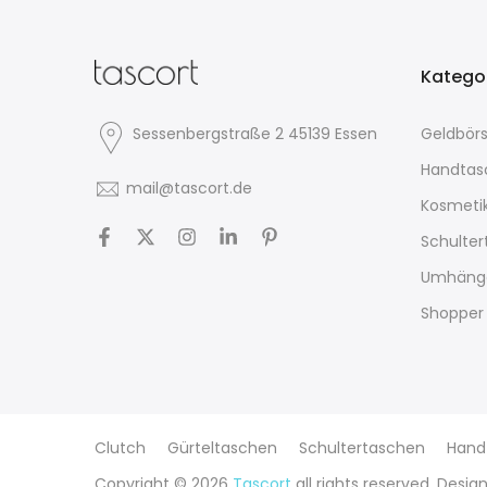
Katego
Sessenbergstraße 2 45139 Essen
Geldbör
Handtas
mail@tascort.de
Kosmeti
Schulte
Umhäng
Shopper
Clutch
Gürteltaschen
Schultertaschen
Hand
Copyright © 2026
Tascort
all rights reserved. Desig