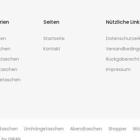
rien
Seiten
Nützliche Lin
sen
Startseite
Datenschutzerk
chen
Kontakt
Versandbeding
ktaschen
Rückgaberecht
rtaschen
Impressum
etaschen
taschen
Umhängetaschen
Abendtaschen
Shopper
Wi
n by
GIRAN