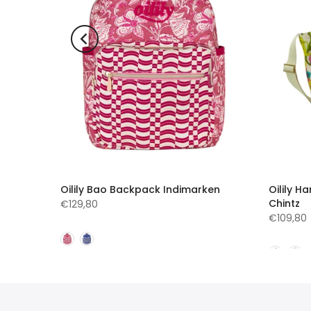
ag True
Oilily Bao Backpack Indimarken
Oilily 
Chintz
€129,80
€109,80