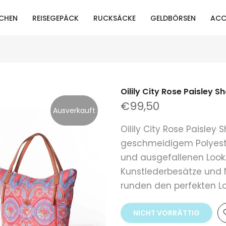
CHEN
REISEGEPÄCK
RUCKSÄCKE
GELDBÖRSEN
ACC
Oilily City Rose Paisley 
€99,50
Ausverkauft
Oilily City Rose Paisley
geschmeidigem Polyeste
und ausgefallenen Look.
Kunstlederbesätze und N
runden den perfekten L
NICHT VORRÄTTIG