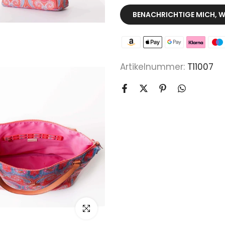
BENACHRICHTIGE MICH, W
Artikelnummer:
T11007
klicken um zu vergrößern