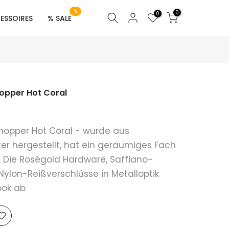
%
0
0
ESSOIRES
% SALE
Shopper Hot Coral
 Shopper Hot Coral - wurde aus
r hergestellt, hat ein geräumiges Fach
 Die Roségold Hardware, Saffiano-
ylon-Reißverschlüsse in Metalloptik
ook ab