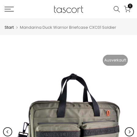
Zum
0
Inhalt
springen
Start
Mandarina Duck Warrior Briefcase CXC01 Soldier
Ausverkauft