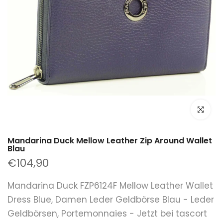
klicken um
Mandarina Duck Mellow Leather Zip Around Wallet
Blau
€104,90
Mandarina Duck FZP6124F Mellow Leather Wallet
Dress Blue, Damen Leder Geldbörse Blau - Leder
Geldbörsen, Portemonnaies - Jetzt bei tascort