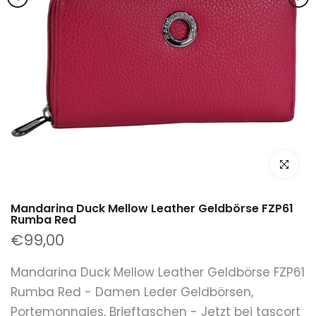
klicken um
Mandarina Duck Mellow Leather Geldbörse FZP61
Rumba Red
€99,00
Mandarina Duck Mellow Leather Geldbörse FZP61
Rumba Red - Damen Leder Geldbörsen,
Portemonnaies, Brieftaschen - Jetzt bei tascort