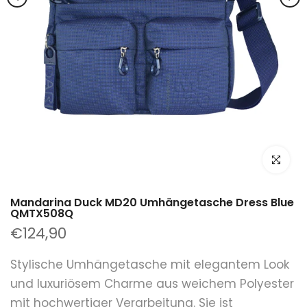
klicken um
Mandarina Duck MD20 Umhängetasche Dress Blue
QMTX508Q
€124,90
Stylische Umhängetasche mit elegantem Look
und luxuriösem Charme aus weichem Polyester
mit hochwertiger Verarbeitung. Sie ist