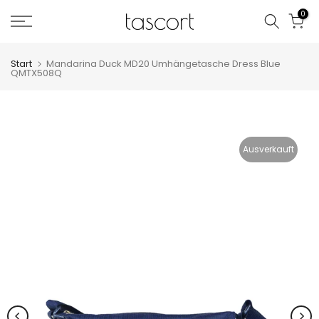
Zum
0
Inhalt
springen
Start
Mandarina Duck MD20 Umhängetasche Dress Blue
QMTX508Q
Ausverkauft