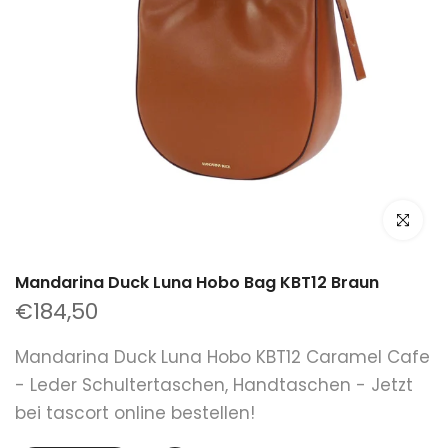
klicken um
Mandarina Duck Luna Hobo Bag KBT12 Braun
€184,50
Mandarina Duck Luna Hobo KBT12 Caramel Cafe
- Leder Schultertaschen, Handtaschen - Jetzt
bei tascort online bestellen!