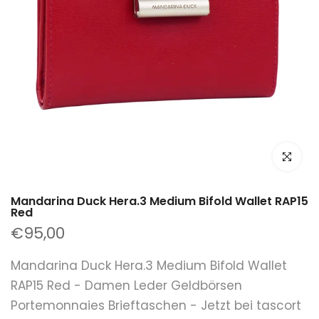
klicken um
Mandarina Duck Hera.3 Medium Bifold Wallet RAP15
Red
€95,00
Mandarina Duck Hera.3 Medium Bifold Wallet
RAP15 Red - Damen Leder Geldbörsen
Portemonnaies Brieftaschen - Jetzt bei tascort