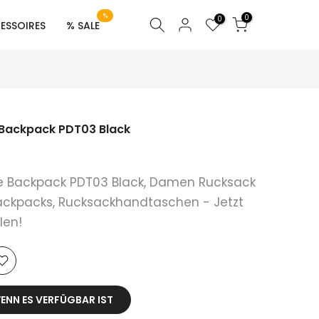
%
0
0
ESSOIRES
% SALE
Backpack PDT03 Black
 Backpack PDT03 Black, Damen Rucksack
ackpacks, Rucksackhandtaschen - Jetzt
len!
ENN ES VERFÜGBAR IST