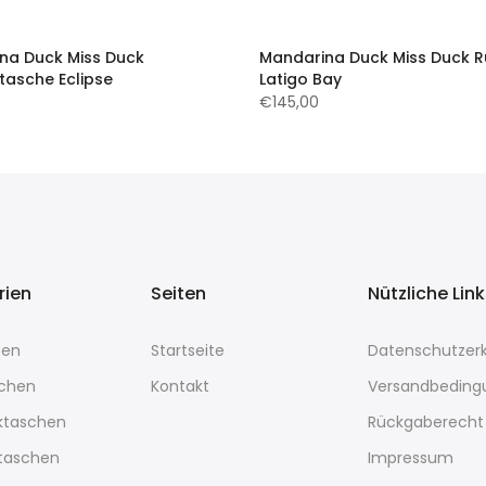
na Duck Miss Duck
Mandarina Duck Miss Duck 
tasche Eclipse
Latigo Bay
€145,00
rien
Seiten
Nützliche Lin
sen
Startseite
Datenschutzerk
chen
Kontakt
Versandbeding
ktaschen
Rückgaberecht
rtaschen
Impressum