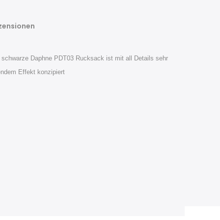
zensionen
r schwarze Daphne PDT03 Rucksack ist mit all Details sehr
endem Effekt konzipiert