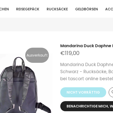
CHEN
REISEGEPÄCK
RUCKSÄCKE
GELDBÖRSEN
ACC
Mandarina Duck Daphne 
€119,00
Ausverkauft
Mandarina Duck Daphne
Schwarz - Rucksäcke, B
bei tascort online bestel
NICHT VORRÄTTIG
BENACHRICHTIGE MICH, W