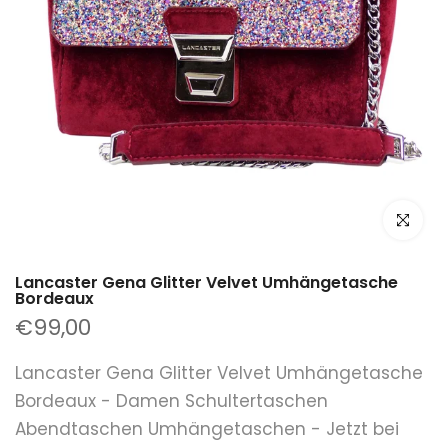
klicken um
Lancaster Gena Glitter Velvet Umhängetasche
Bordeaux
€99,00
Lancaster Gena Glitter Velvet Umhängetasche
Bordeaux - Damen Schultertaschen
Abendtaschen Umhängetaschen - Jetzt bei