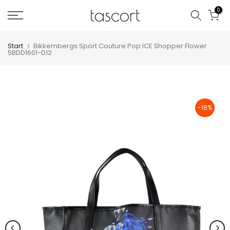
Zum
0
Inhalt
springen
Start
Bikkembergs Sport Couture Pop ICE Shopper Flower
5BDD1601-D12
-18%